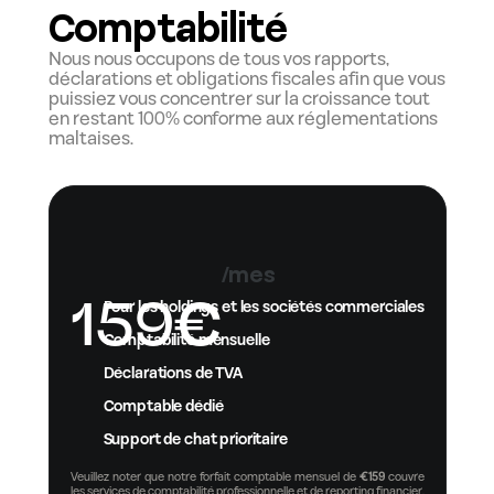
Comptabilité
Nous nous occupons de tous vos rapports, 
déclarations et obligations fiscales afin que vous 
puissiez vous concentrer sur la croissance tout 
en restant 100% conforme aux réglementations 
maltaises.
/mes
159
€
Pour les holdings et les sociétés commerciales
Comptabilité mensuelle
Déclarations de TVA
Comptable dédié
Support de chat prioritaire
Veuillez noter que notre forfait comptable mensuel de 
€159
 couvre 
les services de comptabilité professionnelle et de reporting financier. 