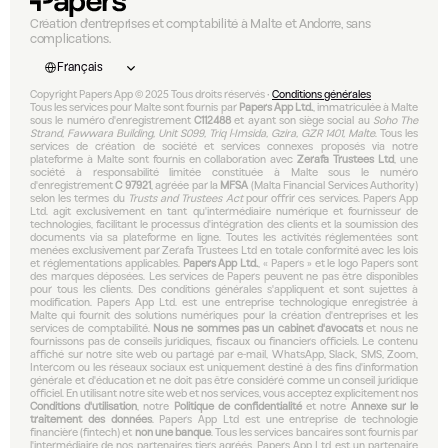
Création d'entreprises et comptabilité à Malte et Andorre, sans 
complications.
Select Language
Français
Copyright Papers App © 2025 Tous droits réservés • 
Conditions générales
Tous les services pour Malte sont fournis par 
Papers App Ltd.
, immatriculée à Malte 
sous le numéro d'enregistrement 
C112488
 et ayant son siège social au 
Soho The 
Strand, Fawwara Building, Unit S099, Triq l-Imsida, Gzira, GZR 1401, Malte
. Tous les 
services de création de société et services connexes proposés via notre 
plateforme à Malte sont fournis en collaboration avec 
Zerafa Trustees Ltd
, une 
société à responsabilité limitée constituée à Malte sous le numéro 
d'enregistrement 
C 97921
, agréée par la 
MFSA
 (Malta Financial Services Authority) 
selon les termes du 
Trusts and Trustees Act
 pour offrir ces services. Papers App 
Ltd. agit exclusivement en tant qu'intermédiaire numérique et fournisseur de 
technologies, facilitant le processus d'intégration des clients et la soumission des 
documents via sa plateforme en ligne. Toutes les activités réglementées sont 
menées exclusivement par Zerafa Trustees Ltd en totale conformité avec les lois 
et réglementations applicables. 
Papers App Ltd.
, « Papers » et le logo Papers sont 
des marques déposées. Les services de Papers peuvent ne pas être disponibles 
pour tous les clients. Des conditions générales s'appliquent et sont sujettes à 
modification. Papers App Ltd. est une entreprise technologique enregistrée à 
Malte qui fournit des solutions numériques pour la création d'entreprises et les 
services de comptabilité. 
Nous ne sommes pas un cabinet d'avocats
 et nous ne 
fournissons pas de conseils juridiques, fiscaux ou financiers officiels. Le contenu 
affiché sur notre site web ou partagé par e-mail, WhatsApp, Slack, SMS, Zoom, 
Intercom ou les réseaux sociaux est uniquement destiné à des fins d'information 
générale et d'éducation et ne doit pas être considéré comme un conseil juridique 
officiel. En utilisant notre site web et nos services, vous acceptez explicitement nos 
Conditions d'utilisation
, notre 
Politique de confidentialité
 et notre 
Annexe sur le 
traitement des données
. Papers App Ltd est une entreprise de technologie 
financière (fintech) et 
non une banque
. Tous les services bancaires sont fournis par 
l'intermédiaire de nos partenaires tiers agréés. Papers App Ltd est un partenaire 