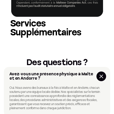
Cependant, conformément à la 
Maltese Companies Act
, ces frais 
n'incluent pas l'audit statutaire annuel obligatoire
.
Services 
Supplémentaires
Des questions ?
Avez-vous une présence physique à Malte 
et en Andorre ?
Oui. Nous avons des bureaux à la fois à Malte et en Andorre, chacun
soutenu par une équipe locale dédiée. Nos spécialistes sur le terrain
possèdent une connaissance approfondie des réglementations
locales, des procédures administratives et des exigences fiscales,
garantissant que vous recevez un soutien précis, efficace et
pleinement conforme dans chaque juridiction.