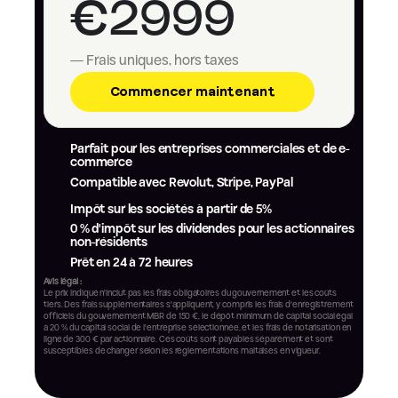
€2999
— Frais uniques, hors taxes
Commencer maintenant
Parfait pour les entreprises commerciales et de e-
commerce
Compatible avec Revolut, Stripe, PayPal
Impôt sur les sociétés à partir de 5%
0 % d'impôt sur les dividendes pour les actionnaires 
non-résidents
Prêt en 24 à 72 heures
Avis légal :
Le prix indiqué n'inclut pas les frais obligatoires du gouvernement et les coûts 
tiers. Des frais supplémentaires s'appliquent, y compris les frais d'enregistrement 
officiels du gouvernement MBR de 150 €, le dépôt minimum de capital social égal 
à 20 % du capital social de l'entreprise sélectionnée, et les frais de notarisation en 
ligne de 300 € par actionnaire. Ces coûts sont payables séparément et sont 
susceptibles de changer selon les réglementations maltaises en vigueur.